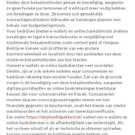
bieden deze betaalmethoden gemak en beveiliging, aangezien
ze geen fysieke portemonnee of creditcard meer nodig hebben
om betalingen te doen. Ze kunnen ook gemakkelijk
transactiegeschiedenis bijhouden en betalingen plannen met
behulp van budgetteringstools.
Voor bedrijven bieden e-wallets en online bankdiensten snellere
betalingen en lagere transactiekosten in vergelijking met
traditionele betaalmethoden zoals contant geld of cheques.
Bedrijven kunnen ook profiteren van een grotere
klanttevredenheid en loyaliteit door het aanbieden van deze
moderne betaalmethoden aan hun klanten.
Hoewel e-wallets en online bankdiensten veel voordelen
bieden, zijn er ook enkele nadelen waar consumenten en
bedrijven rekening mee moeten houden. Een van de grootste
zorgen is de beveiliging van deze betaalmethoden, aangezien
digitale portefeuilles en online bankrekeningen kwetsbaar
kunnen zijn voor cyberaanvallen en fraude. Consumenten
moeten daarom voorzorgsmaatregelen nemen om hun
financiële gegevens te beschermen, zoals het kiezen van sterke
wachtwoorden en het activeren van tweestapsverificatie.
Een ander
https://simplywildgokkast.nl/
nadeel van e-wallets en
online bankdiensten is de afhankelijkheid van technologie. Als
het systeem uitvalt of als er technische problemen optreden,
kunnen consumenten en bedrijven moeite hebben om