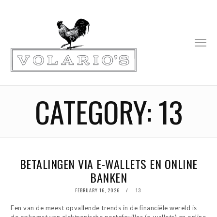
CATEGORY:
13
BETALINGEN VIA E-WALLETS EN ONLINE
BANKEN
POSTED
FEBRUARY 16, 2026
FEBRUARY
13
ON
26,
2026
Een van de meest opvallende trends in de financiële wereld is