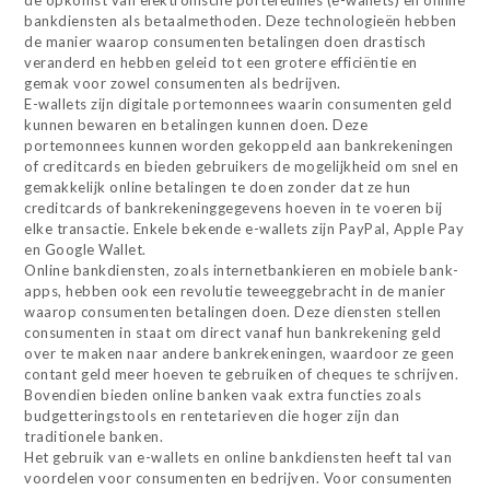
de opkomst van elektronische portefeuilles (e-wallets) en online
bankdiensten als betaalmethoden. Deze technologieën hebben
de manier waarop consumenten betalingen doen drastisch
veranderd en hebben geleid tot een grotere efficiëntie en
gemak voor zowel consumenten als bedrijven.
E-wallets zijn digitale portemonnees waarin consumenten geld
kunnen bewaren en betalingen kunnen doen. Deze
portemonnees kunnen worden gekoppeld aan bankrekeningen
of creditcards en bieden gebruikers de mogelijkheid om snel en
gemakkelijk online betalingen te doen zonder dat ze hun
creditcards of bankrekeninggegevens hoeven in te voeren bij
elke transactie. Enkele bekende e-wallets zijn PayPal, Apple Pay
en Google Wallet.
Online bankdiensten, zoals internetbankieren en mobiele bank-
apps, hebben ook een revolutie teweeggebracht in de manier
waarop consumenten betalingen doen. Deze diensten stellen
consumenten in staat om direct vanaf hun bankrekening geld
over te maken naar andere bankrekeningen, waardoor ze geen
contant geld meer hoeven te gebruiken of cheques te schrijven.
Bovendien bieden online banken vaak extra functies zoals
budgetteringstools en rentetarieven die hoger zijn dan
traditionele banken.
Het gebruik van e-wallets en online bankdiensten heeft tal van
voordelen voor consumenten en bedrijven. Voor consumenten