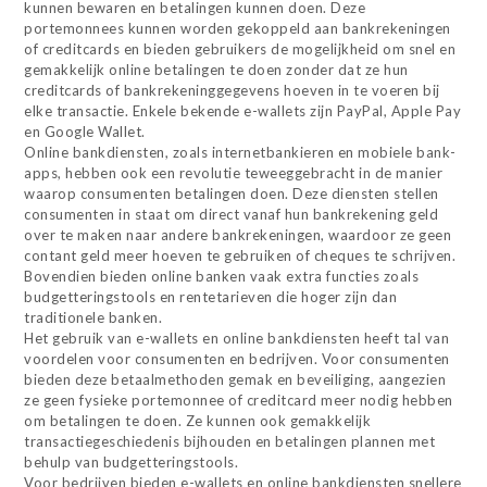
kunnen bewaren en betalingen kunnen doen. Deze
portemonnees kunnen worden gekoppeld aan bankrekeningen
of creditcards en bieden gebruikers de mogelijkheid om snel en
gemakkelijk online betalingen te doen zonder dat ze hun
creditcards of bankrekeninggegevens hoeven in te voeren bij
elke transactie. Enkele bekende e-wallets zijn PayPal, Apple Pay
en Google Wallet.
Online bankdiensten, zoals internetbankieren en mobiele bank-
apps, hebben ook een revolutie teweeggebracht in de manier
waarop consumenten betalingen doen. Deze diensten stellen
consumenten in staat om direct vanaf hun bankrekening geld
over te maken naar andere bankrekeningen, waardoor ze geen
contant geld meer hoeven te gebruiken of cheques te schrijven.
Bovendien bieden online banken vaak extra functies zoals
budgetteringstools en rentetarieven die hoger zijn dan
traditionele banken.
Het gebruik van e-wallets en online bankdiensten heeft tal van
voordelen voor consumenten en bedrijven. Voor consumenten
bieden deze betaalmethoden gemak en beveiliging, aangezien
ze geen fysieke portemonnee of creditcard meer nodig hebben
om betalingen te doen. Ze kunnen ook gemakkelijk
transactiegeschiedenis bijhouden en betalingen plannen met
behulp van budgetteringstools.
Voor bedrijven bieden e-wallets en online bankdiensten snellere