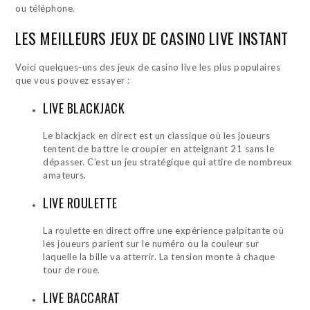
ou téléphone.
LES MEILLEURS JEUX DE CASINO LIVE INSTANT
Voici quelques-uns des jeux de casino live les plus populaires
que vous pouvez essayer :
LIVE BLACKJACK
Le blackjack en direct est un classique où les joueurs
tentent de battre le croupier en atteignant 21 sans le
dépasser. C’est un jeu stratégique qui attire de nombreux
amateurs.
LIVE ROULETTE
La roulette en direct offre une expérience palpitante où
les joueurs parient sur le numéro ou la couleur sur
laquelle la bille va atterrir. La tension monte à chaque
tour de roue.
LIVE BACCARAT