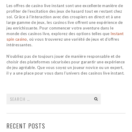
Les offres de casino live instant sont une excellente manière de
profiter de l’excitation des jeux de hasard tout en restant chez
soi. Grâce à l’interaction avec des croupiers en direct et à une
large gamme de jeux, les casinos live offrent une expérience de
jeu enrichissante. Pour commencer votre aventure dans le
monde des casinos live, explorez des options telles que
Instant
spin casino
, où vous trouverez une variété de jeux et d’offres
intéressantes.
N’oubliez pas de toujours jouer de manière responsable et de
choisir des plateformes sécurisées pour garantir une expérience
de jeu agréable. Que vous soyez un joueur novice ou un expert,
il y a une place pour vous dans l’univers des casinos live instant.
Search
for:
RECENT POSTS