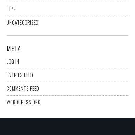
TIPS
UNCATEGORIZED
META
LOG IN
ENTRIES FEED
COMMENTS FEED
WORDPRESS.ORG