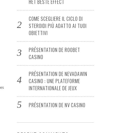
HET BESTE EFFECT
COME SCEGLIERE IL CICLO DI
STEROIDI PIÙ ADATTO AI TUOI
OBIETTIVI
PRÉSENTATION DE ROOBET
CASINO
PRÉSENTATION DE NEVADAWIN
CASINO : UNE PLATEFORME
INTERNATIONALE DE JEUX
ces
PRÉSENTATION DE NV CASINO