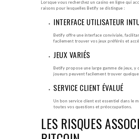
Lorsque vous recherchez un casino en ligne qui ac
raisons pour lesquelles Betify se distingue :
INTERFACE UTILISATEUR INTU
Betify offre une interface conviviale, facili
facilement trouver vos jeux préférés et acc
JEUX VARIÉS
Betify propose une large gamme de jeux, y c
joueurs peuvent facilement trouver quelque
SERVICE CLIENT ÉVALUÉ
Un bon service client est essentiel dans le 
toutes vos questions et préoccupations.
LES RISQUES ASSOC
BITCOIN