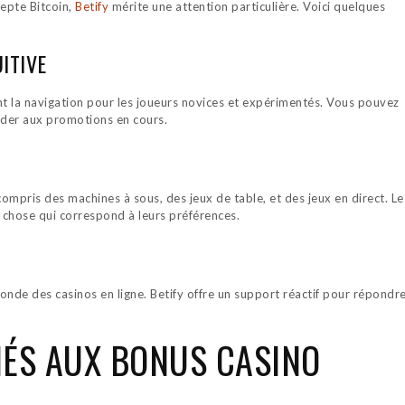
cepte Bitcoin,
Betify
mérite une attention particulière. Voici quelques
ITIVE
tant la navigation pour les joueurs novices et expérimentés. Vous pouvez
éder aux promotions en cours.
ompris des machines à sous, des jeux de table, et des jeux en direct. Le
 chose qui correspond à leurs préférences.
monde des casinos en ligne. Betify offre un support réactif pour répondr
IÉS AUX BONUS CASINO