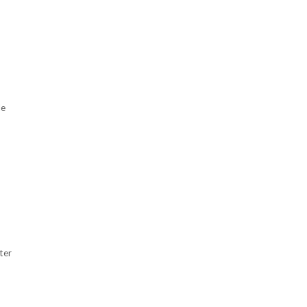
le
ter