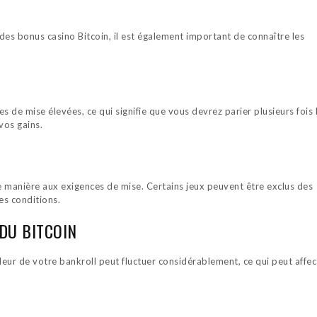
 des bonus casino Bitcoin, il est également important de connaître les
de mise élevées, ce qui signifie que vous devrez parier plusieurs fois 
vos gains.
 manière aux exigences de mise. Certains jeux peuvent être exclus des
es conditions.
DU BITCOIN
aleur de votre bankroll peut fluctuer considérablement, ce qui peut affec