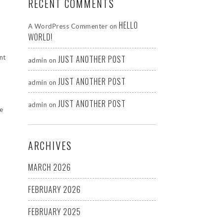
RECENT COMMENTS
HELLO
A WordPress Commenter
on
WORLD!
nt
JUST ANOTHER POST
admin
on
JUST ANOTHER POST
admin
on
JUST ANOTHER POST
admin
on
e
ARCHIVES
MARCH 2026
FEBRUARY 2026
FEBRUARY 2025