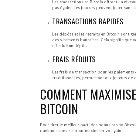
Les transactions en Bitcoin offrent un niv
pas égaler. Les joueurs peuvent jouer sans a
TRANSACTIONS RAPIDES
Les dépôts et les retraits en Bitcoin sont g
des virements bancaires. Cela signifie qu
effectué un dépôt.
FRAIS RÉDUITS
Les frais de transaction pour les paiements
traditionnelles, permettant aux joueurs de c
COMMENT MAXIMISE
BITCOIN
Pour tirer le meilleur parti des bonus casino Bitcoin
quelques conseils pour maximiser vos gains :