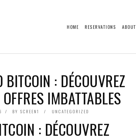
HOME
RESERVATIONS
ABOU
 BITCOIN : DÉCOUVREZ
S OFFRES IMBATTABLES
6
BY
SCREEN1
UNCATEGORIZED
ITCOIN : DÉCOUVREZ