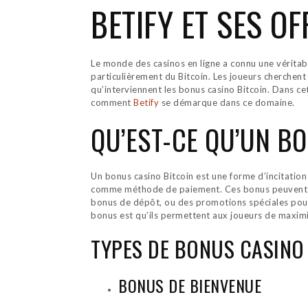
BETIFY ET SES O
Le monde des casinos en ligne a connu une véritab
particulièrement du Bitcoin. Les joueurs cherchent
qu’interviennent les bonus casino Bitcoin. Dans cet
comment
Betify
se démarque dans ce domaine.
QU’EST-CE QU’UN B
Un bonus casino Bitcoin est une forme d’incitation o
comme méthode de paiement. Ces bonus peuvent p
bonus de dépôt, ou des promotions spéciales pour 
bonus est qu’ils permettent aux joueurs de maximis
TYPES DE BONUS CASINO
BONUS DE BIENVENUE