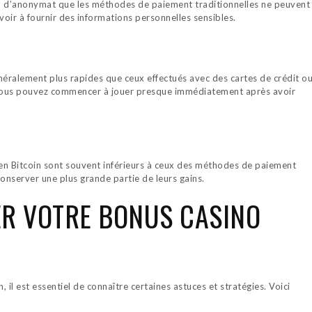
eau d’anonymat que les méthodes de paiement traditionnelles ne peuvent
voir à fournir des informations personnelles sensibles.
énéralement plus rapides que ceux effectués avec des cartes de crédit o
e vous pouvez commencer à jouer presque immédiatement après avoir
 en Bitcoin sont souvent inférieurs à ceux des méthodes de paiement
onserver une plus grande partie de leurs gains.
R VOTRE BONUS CASINO
, il est essentiel de connaître certaines astuces et stratégies. Voici