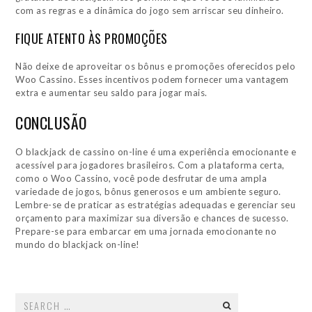
com as regras e a dinâmica do jogo sem arriscar seu dinheiro.
FIQUE ATENTO ÀS PROMOÇÕES
Não deixe de aproveitar os bônus e promoções oferecidos pelo
Woo Cassino. Esses incentivos podem fornecer uma vantagem
extra e aumentar seu saldo para jogar mais.
CONCLUSÃO
O blackjack de cassino on-line é uma experiência emocionante e
acessível para jogadores brasileiros. Com a plataforma certa,
como o Woo Cassino, você pode desfrutar de uma ampla
variedade de jogos, bônus generosos e um ambiente seguro.
Lembre-se de praticar as estratégias adequadas e gerenciar seu
orçamento para maximizar sua diversão e chances de sucesso.
Prepare-se para embarcar em uma jornada emocionante no
mundo do blackjack on-line!
Search