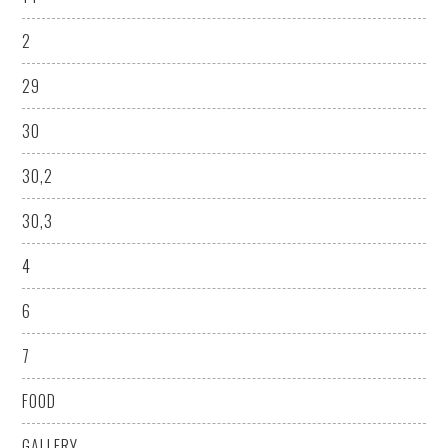
2
29
30
30,2
30,3
4
6
7
FOOD
GALLERY