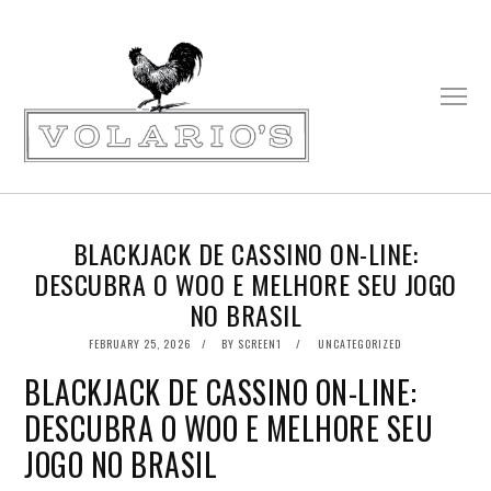
BLACKJACK DE CASSINO ON-LINE:
DESCUBRA O WOO E MELHORE SEU JOGO
NO BRASIL
POSTED
FEBRUARY 25, 2026
BY
SCREEN1
UNCATEGORIZED
ON
BLACKJACK DE CASSINO ON-LINE:
DESCUBRA O WOO E MELHORE SEU
JOGO NO BRASIL