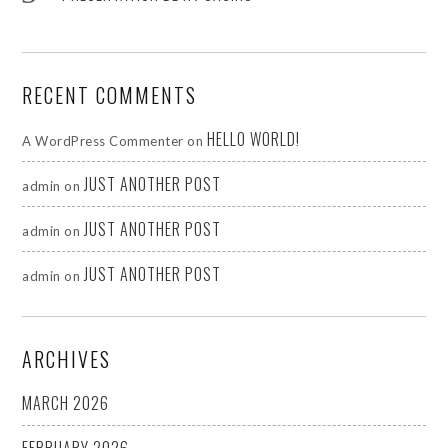
RECENT COMMENTS
HELLO WORLD!
A WordPress Commenter
on
JUST ANOTHER POST
admin
on
JUST ANOTHER POST
admin
on
JUST ANOTHER POST
admin
on
ARCHIVES
MARCH 2026