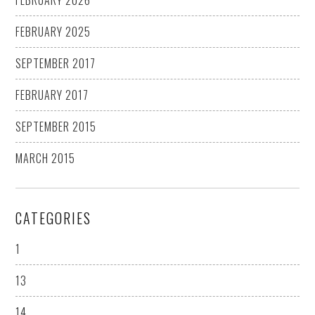
FEBRUARY 2026
FEBRUARY 2025
SEPTEMBER 2017
FEBRUARY 2017
SEPTEMBER 2015
MARCH 2015
CATEGORIES
1
13
14