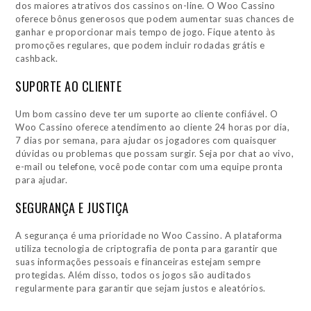
dos maiores atrativos dos cassinos on-line. O Woo Cassino
oferece bônus generosos que podem aumentar suas chances de
ganhar e proporcionar mais tempo de jogo. Fique atento às
promoções regulares, que podem incluir rodadas grátis e
cashback.
SUPORTE AO CLIENTE
Um bom cassino deve ter um suporte ao cliente confiável. O
Woo Cassino oferece atendimento ao cliente 24 horas por dia,
7 dias por semana, para ajudar os jogadores com quaisquer
dúvidas ou problemas que possam surgir. Seja por chat ao vivo,
e-mail ou telefone, você pode contar com uma equipe pronta
para ajudar.
SEGURANÇA E JUSTIÇA
A segurança é uma prioridade no Woo Cassino. A plataforma
utiliza tecnologia de criptografia de ponta para garantir que
suas informações pessoais e financeiras estejam sempre
protegidas. Além disso, todos os jogos são auditados
regularmente para garantir que sejam justos e aleatórios.