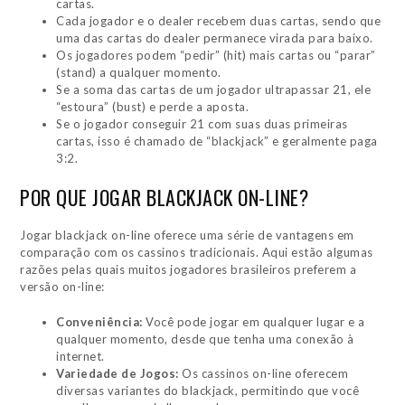
cartas.
Cada jogador e o dealer recebem duas cartas, sendo que
uma das cartas do dealer permanece virada para baixo.
Os jogadores podem “pedir” (hit) mais cartas ou “parar”
(stand) a qualquer momento.
Se a soma das cartas de um jogador ultrapassar 21, ele
“estoura” (bust) e perde a aposta.
Se o jogador conseguir 21 com suas duas primeiras
cartas, isso é chamado de “blackjack” e geralmente paga
3:2.
POR QUE JOGAR BLACKJACK ON-LINE?
Jogar blackjack on-line oferece uma série de vantagens em
comparação com os cassinos tradicionais. Aqui estão algumas
razões pelas quais muitos jogadores brasileiros preferem a
versão on-line:
Conveniência:
Você pode jogar em qualquer lugar e a
qualquer momento, desde que tenha uma conexão à
internet.
Variedade de Jogos:
Os cassinos on-line oferecem
diversas variantes do blackjack, permitindo que você