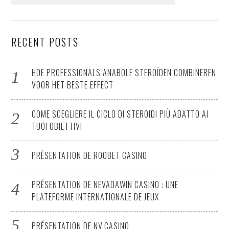
for:
RECENT POSTS
HOE PROFESSIONALS ANABOLE STEROÏDEN COMBINEREN
VOOR HET BESTE EFFECT
COME SCEGLIERE IL CICLO DI STEROIDI PIÙ ADATTO AI
TUOI OBIETTIVI
PRÉSENTATION DE ROOBET CASINO
PRÉSENTATION DE NEVADAWIN CASINO : UNE
PLATEFORME INTERNATIONALE DE JEUX
PRÉSENTATION DE NV CASINO