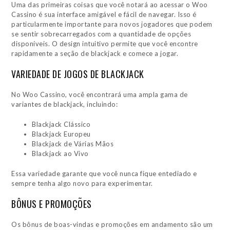
Uma das primeiras coisas que você notará ao acessar o Woo
Cassino é sua interface amigável e fácil de navegar. Isso é
particularmente importante para novos jogadores que podem
se sentir sobrecarregados com a quantidade de opções
disponíveis. O design intuitivo permite que você encontre
rapidamente a seção de blackjack e comece a jogar.
VARIEDADE DE JOGOS DE BLACKJACK
No Woo Cassino, você encontrará uma ampla gama de
variantes de blackjack, incluindo:
Blackjack Clássico
Blackjack Europeu
Blackjack de Várias Mãos
Blackjack ao Vivo
Essa variedade garante que você nunca fique entediado e
sempre tenha algo novo para experimentar.
BÔNUS E PROMOÇÕES
Os bônus de boas-vindas e promoções em andamento são um