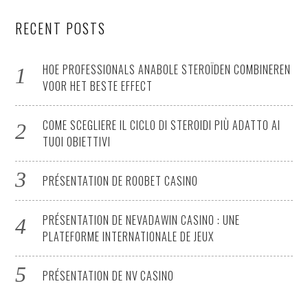
RECENT POSTS
HOE PROFESSIONALS ANABOLE STEROÏDEN COMBINEREN
VOOR HET BESTE EFFECT
COME SCEGLIERE IL CICLO DI STEROIDI PIÙ ADATTO AI
TUOI OBIETTIVI
PRÉSENTATION DE ROOBET CASINO
PRÉSENTATION DE NEVADAWIN CASINO : UNE
PLATEFORME INTERNATIONALE DE JEUX
PRÉSENTATION DE NV CASINO