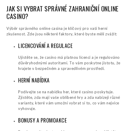
JAK SI VYBRAT SPRÁVNÉ ZAHRANIČNÍ ONLINE
CASINO?
Výběr správného online casina je klíčový pro vaši herní
zkušenost. Zde jsou některé faktory, které byste měli zvážit:
LICENCOVÁNÍ A REGULACE
Ujistěte se, že casino má platnou licenci a je regulováno
důvěryhodnými autoritami. To vám poskytne jistotu, že
hrajete v bezpečném a spravedlivém prostředí.
HERNÍ NABÍDKA
Podívejte se na nabídku her, které casino poskytuje.
Zjistěte, zda mají vaše oblíbené hry a zda nabízejí různé
varianty, které vám umožní vybrat si to, co vám nejvíce
vyhovuje.
BONUSY A PROMOAKCE