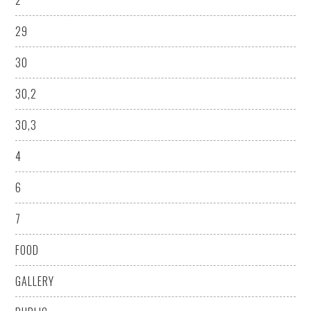
2
29
30
30,2
30,3
4
6
7
FOOD
GALLERY