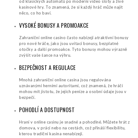
od klasických automatů po moderní video sloty a živé
kasinové hry. To znamená, že si každý hráč může najít
něco, co ho baví.
VYSOKÉ BONUSY A PROMOAKCE
Zahraniční online casino často nabízejí atraktivní bonusy
pro nové hráče, jako jsou uvítací bonusy, bezplatné
otočky a další promoakce. Tyto bonusy mohou výrazně
zvýšit vaše šance na výhru.
BEZPEČNOST A REGULACE
Mnohá zahraniční online casina jsou regulována
uznávanými herními autoritami, což znamená, že hráči
mohou mít jistotu, že jejich peníze a osobní údaje jsou v
bezpečí.
POHODLÍ A DOSTUPNOST
Hraní v online casinu je snadné a pohodlné. Můžete hrát z
domova, v práci nebo na cestách, což přináší flexibilitu,
kterou tradiční kasina nenabízejí.