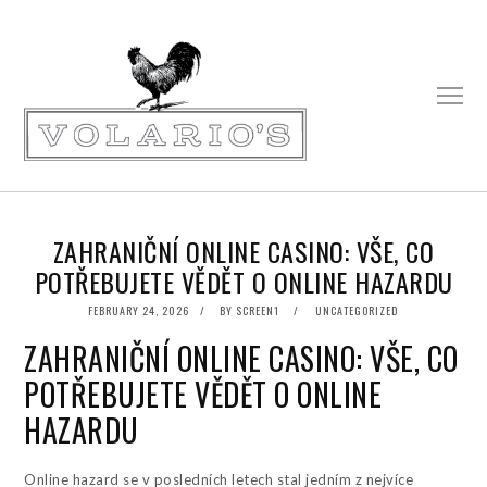
ZAHRANIČNÍ ONLINE CASINO: VŠE, CO
POTŘEBUJETE VĚDĚT O ONLINE HAZARDU
POSTED
FEBRUARY 24, 2026
BY
SCREEN1
UNCATEGORIZED
ON
ZAHRANIČNÍ ONLINE CASINO: VŠE, CO
POTŘEBUJETE VĚDĚT O ONLINE
HAZARDU
Online hazard se v posledních letech stal jedním z nejvíce