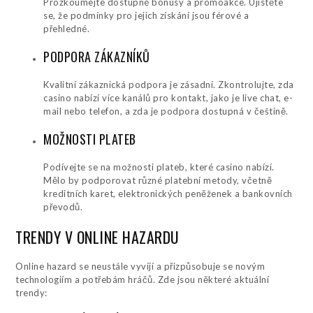
Prozkoumejte dostupné bonusy a promoakce. Ujistěte
se, že podmínky pro jejich získání jsou férové a
přehledné.
PODPORA ZÁKAZNÍKŮ
Kvalitní zákaznická podpora je zásadní. Zkontrolujte, zda
casino nabízí více kanálů pro kontakt, jako je live chat, e-
mail nebo telefon, a zda je podpora dostupná v češtině.
MOŽNOSTI PLATEB
Podívejte se na možnosti plateb, které casino nabízí.
Mělo by podporovat různé platební metody, včetně
kreditních karet, elektronických peněženek a bankovních
převodů.
TRENDY V ONLINE HAZARDU
Online hazard se neustále vyvíjí a přizpůsobuje se novým
technologiím a potřebám hráčů. Zde jsou některé aktuální
trendy: