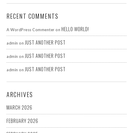
RECENT COMMENTS
HELLO WORLD!
A WordPress Commenter
on
JUST ANOTHER POST
admin
on
JUST ANOTHER POST
admin
on
JUST ANOTHER POST
admin
on
ARCHIVES
MARCH 2026
FEBRUARY 2026