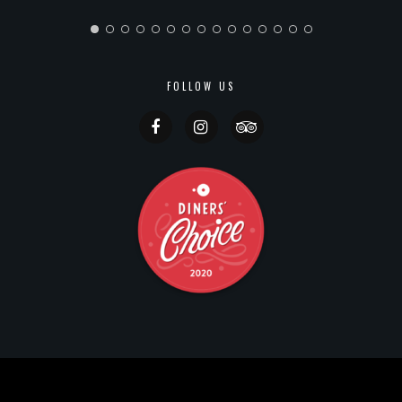
FOLLOW US