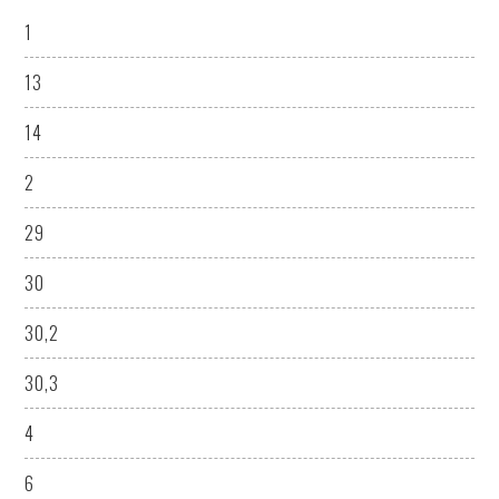
1
13
14
2
29
30
30,2
30,3
4
6