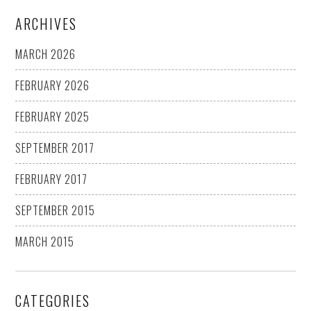
ARCHIVES
MARCH 2026
FEBRUARY 2026
FEBRUARY 2025
SEPTEMBER 2017
FEBRUARY 2017
SEPTEMBER 2015
MARCH 2015
CATEGORIES