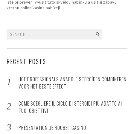
jste připraveni využít tuto skvělou nabídku a užít si zábavu,
kterou online kasina nabízejí.
Search
for:
RECENT POSTS
HOE PROFESSIONALS ANABOLE STEROÏDEN COMBINEREN
VOOR HET BESTE EFFECT
COME SCEGLIERE IL CICLO DI STEROIDI PIÙ ADATTO AI
TUOI OBIETTIVI
PRÉSENTATION DE ROOBET CASINO