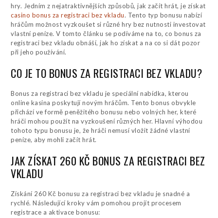
hry. Jedním z nejatraktivnějších způsobů, jak začít hrát, je získat
casino bonus za registraci bez vkladu
. Tento typ bonusu nabízí
hráčům možnost vyzkoušet si různé hry bez nutnosti investovat
vlastní peníze. V tomto článku se podíváme na to, co bonus za
registraci bez vkladu obnáší, jak ho získat a na co si dát pozor
při jeho používání.
CO JE TO BONUS ZA REGISTRACI BEZ VKLADU?
Bonus za registraci bez vkladu je speciální nabídka, kterou
online kasina poskytují novým hráčům. Tento bonus obvykle
přichází ve formě peněžitého bonusu nebo volných her, které
hráči mohou použít na vyzkoušení různých her. Hlavní výhodou
tohoto typu bonusu je, že hráči nemusí vložit žádné vlastní
peníze, aby mohli začít hrát.
JAK ZÍSKAT 260 KČ BONUS ZA REGISTRACI BEZ
VKLADU
Získání 260 Kč bonusu za registraci bez vkladu je snadné a
rychlé. Následující kroky vám pomohou projít procesem
registrace a aktivace bonusu: