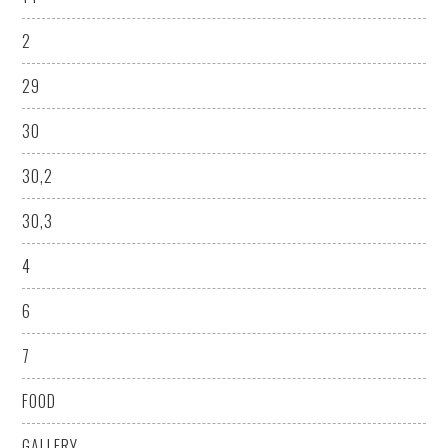
2
29
30
30,2
30,3
4
6
7
FOOD
GALLERY