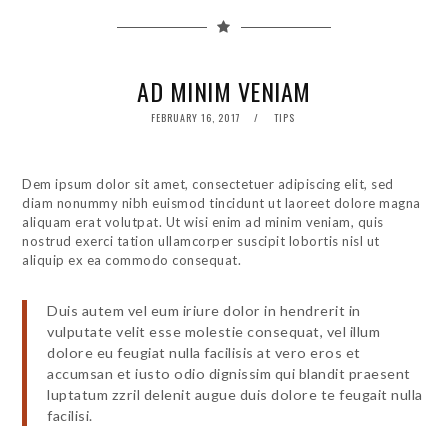
AD MINIM VENIAM
POSTED
FEBRUARY 16, 2017
TIPS
ON
Dem ipsum dolor sit amet, consectetuer adipiscing elit, sed
diam nonummy nibh euismod tincidunt ut laoreet dolore magna
aliquam erat volutpat. Ut wisi enim ad minim veniam, quis
nostrud exerci tation ullamcorper suscipit lobortis nisl ut
aliquip ex ea commodo consequat.
Duis autem vel eum iriure dolor in hendrerit in
vulputate velit esse molestie consequat, vel illum
dolore eu feugiat nulla facilisis at vero eros et
accumsan et iusto odio dignissim qui blandit praesent
luptatum zzril delenit augue duis dolore te feugait nulla
facilisi.