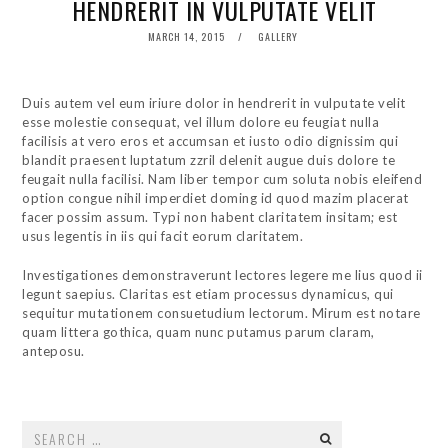
HENDRERIT IN VULPUTATE VELIT
POSTED
MARCH 14, 2015
GALLERY
ON
Duis autem vel eum iriure dolor in hendrerit in vulputate velit
esse molestie consequat, vel illum dolore eu feugiat nulla
facilisis at vero eros et accumsan et iusto odio dignissim qui
blandit praesent luptatum zzril delenit augue duis dolore te
feugait nulla facilisi. Nam liber tempor cum soluta nobis eleifend
option congue nihil imperdiet doming id quod mazim placerat
facer possim assum. Typi non habent claritatem insitam; est
usus legentis in iis qui facit eorum claritatem.
Investigationes demonstraverunt lectores legere me lius quod ii
legunt saepius. Claritas est etiam processus dynamicus, qui
sequitur mutationem consuetudium lectorum. Mirum est notare
quam littera gothica, quam nunc putamus parum claram,
anteposu.
Search