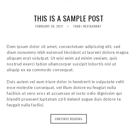
THIS IS A SAMPLE POST
POSTED
FEBRUARY 26, 2017
FOOD
/
RESTAURANT
ON
Dem ipsum dolor sit amet, consectetuer adipiscing elit, sed
diam nonummy nibh euismod tincidunt ut laoreet dolore magna
aliquam erat volutpat. Ut wisi enim ad minim veniam, quis
nostrud exerci tation ullamcorper suscipit lobortis nisl ut
aliquip ex ea commodo consequat.
Duis autem vel eum iriure dolor in hendrerit in vulputate velit
esse molestie consequat, vel illum dolore eu feugiat nulla
facilisis at vero eros et accumsan et iusto odio dignissim qui
blandit praesent luptatum zzril delenit augue duis dolore te
feugait nulla facilisi.
CONTINUE READING